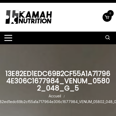
Aller
au
0
contenu
13E82ED1EDC69B2CF55A1A71796
4E306C1677984_VENUM_0580
2_048_G_5
Accueil
82ed1edc69b2cf55a1a717964e306c1677984_VENUM_05802_048_G