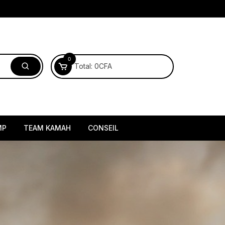
0
Total:
0
CFA
MP
TEAM KAMAH
CONSEIL