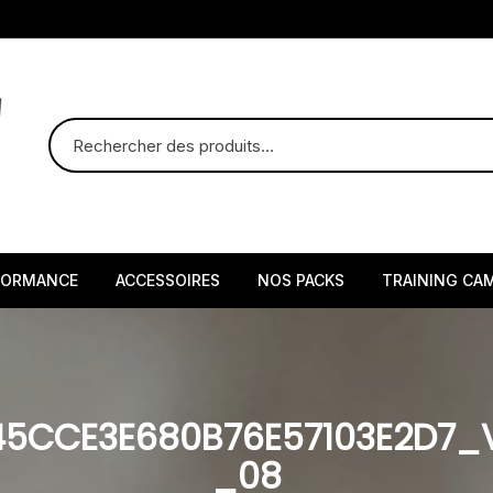
FORMANCE
ACCESSOIRES
NOS PACKS
TRAINING CA
45CCE3E680B76E57103E2D7
_08