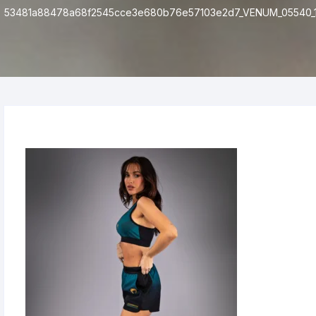
53481a88478a68f2545cce3e680b76e57103e2d7_VENUM_05540_1