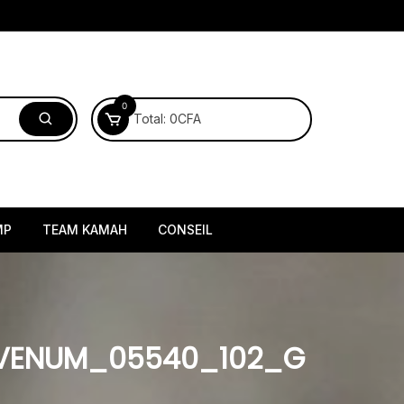
0
Total:
0
CFA
MP
TEAM KAMAH
CONSEIL
_VENUM_05540_102_G