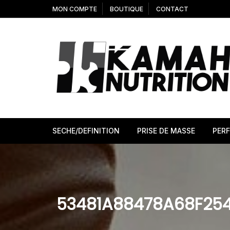
Aller
MON COMPTE
BOUTIQUE
CONTACT
au
contenu
SECHE/DEFINITION
PRISE DE MASSE
PER
53481A88478A68F25