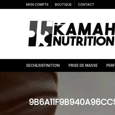
Aller
MON COMPTE
BOUTIQUE
CONTACT
au
contenu
SECHE/DEFINITION
PRISE DE MASSE
PER
9B6A11F9B940A96CC