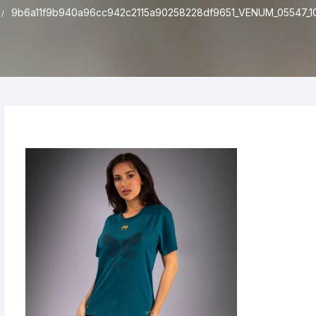
9b6a11f9b940a96cc942c2115a90258228df9651_VENUM_05547_10