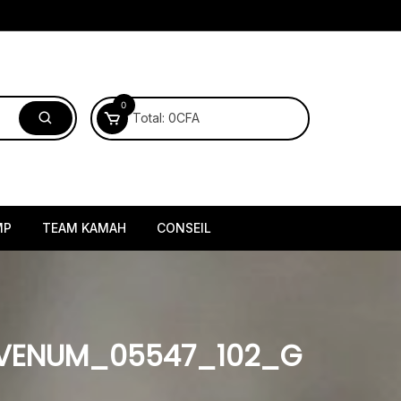
0
Total:
0
CFA
MP
TEAM KAMAH
CONSEIL
_VENUM_05547_102_G