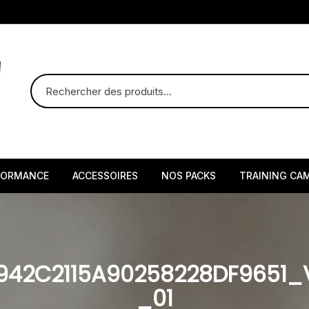
FORMANCE
ACCESSOIRES
NOS PACKS
TRAINING CA
942C2115A90258228DF9651
_01