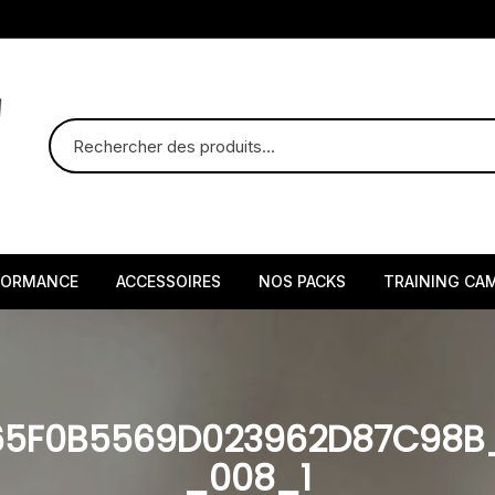
FORMANCE
ACCESSOIRES
NOS PACKS
TRAINING CA
665F0B5569D023962D87C98
_008_1