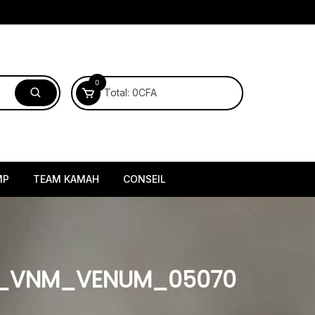
0
Total:
0
CFA
MP
TEAM KAMAH
CONSEIL
B_VNM_VENUM_05070