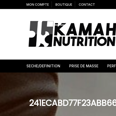
Aller
MON COMPTE
BOUTIQUE
CONTACT
au
contenu
SECHE/DEFINITION
PRISE DE MASSE
PER
241ECABD77F23ABB