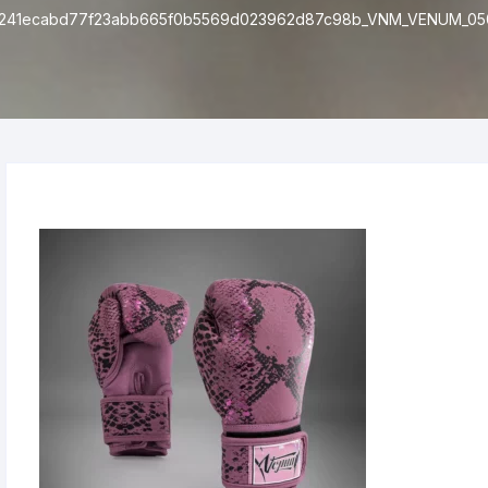
241ecabd77f23abb665f0b5569d023962d87c98b_VNM_VENUM_050