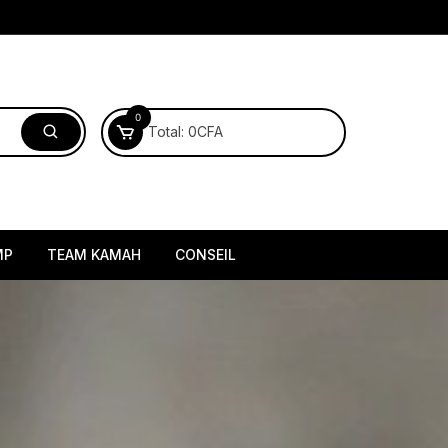
0
Total:
0
CFA
MP
TEAM KAMAH
CONSEIL