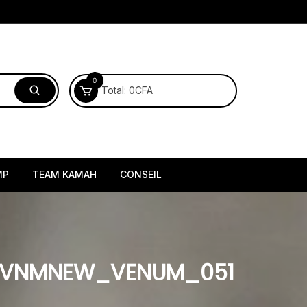
0
Total:
0
CFA
MP
TEAM KAMAH
CONSEIL
C_VNMNEW_VENUM_051