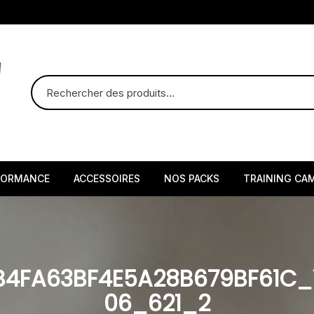
FORMANCE
ACCESSOIRES
NOS PACKS
TRAINING CA
B4FA63BF4E5A28B679BF61
06_621_2