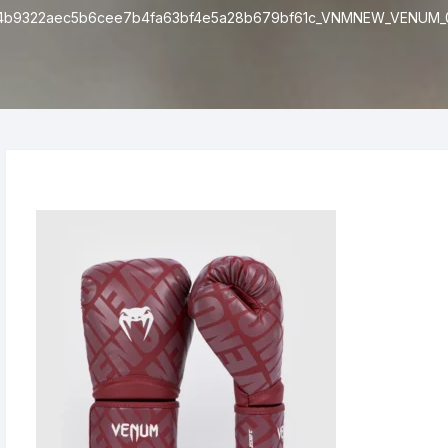
4b9322aec5b6cee7b4fa63bf4e5a28b679bf61c_VNMNEW_VENUM_0