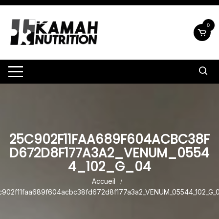
Aller
au
0
contenu
25C902F11FAA689F604ACBC38F
D672D8F177A3A2_VENUM_0554
4_102_G_04
Accueil
c902f11faa689f604acbc38fd672d8f177a3a2_VENUM_05544_102_G_