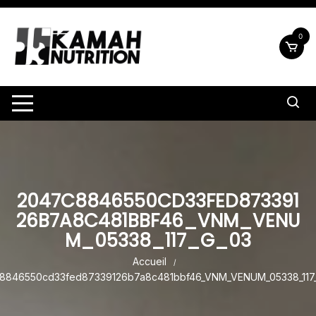
Aller
au
0
contenu
2047C8846550CD33FED873391
26B7A8C481BBF46_VNM_VENU
M_05338_117_G_03
Accueil
8846550cd33fed87339126b7a8c481bbf46_VNM_VENUM_05338_117