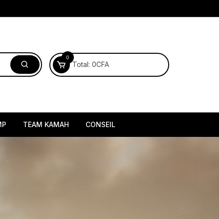
0
Total:
0
CFA
MP
TEAM KAMAH
CONSEIL