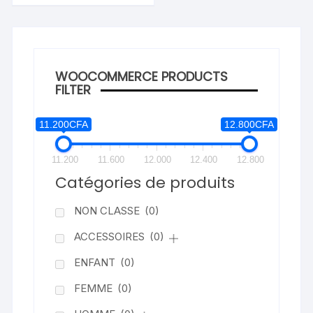
à
a
12.800CFA
plusieurs
variations.
Les
WOOCOMMERCE PRODUCTS
options
FILTER
peuvent
être
11.200CFA
12.800CFA
choisies
sur
11.200
11.600
12.000
12.400
12.800
la
Catégories de produits
page
du
NON CLASSE
(0)
produit
ACCESSOIRES
(0)
ENFANT
(0)
FEMME
(0)