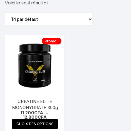
Voici le seul résultat
Promo !
CREATINE ELITE
MONOHYDRATE 300g
11.200
CFA
–
Plage
12.800
CFA
de
Ce
CHOIX DES OPTIONS
prix :
produit
11.200CFA