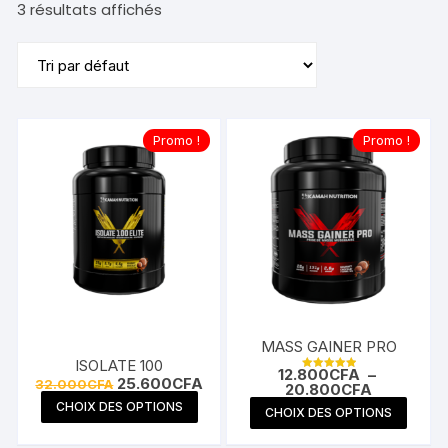
3 résultats affichés
Promo !
Promo !
MASS GAINER PRO
ISOLATE 100
12.800
CFA
–
Note
Le
Le
25.600
CFA
32.000
CFA
Plage
20.800
CFA
5.00
prix
prix
Ce
sur 5
de
Ce
CHOIX DES OPTIONS
initial
actuel
CHOIX DES OPTIONS
prix :
produit
était :
est :
produi
12.800CFA
32.000CFA.
25.600CFA.