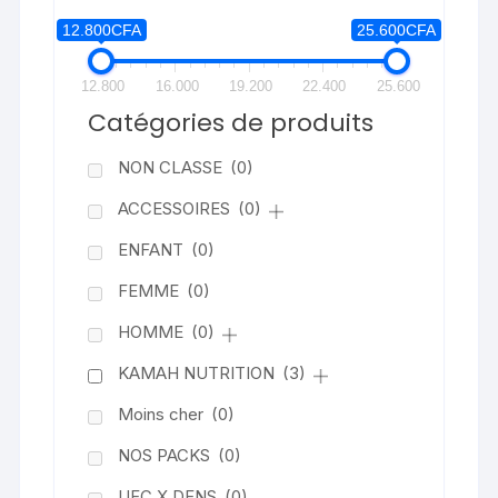
être
12.800CFA
25.600CFA
choisies
sur
12.800
16.000
19.200
22.400
25.600
la
Catégories de produits
page
du
NON CLASSE
(0)
produit
ACCESSOIRES
(0)
ENFANT
(0)
FEMME
(0)
HOMME
(0)
KAMAH NUTRITION
(3)
Moins cher
(0)
NOS PACKS
(0)
UFC X DFNS
(0)